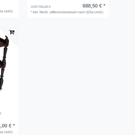
688,50 € *
UVP 765,00 €
25a UstG)
*
inkl. MwSt. (differenzbesteuert nach §25a UstG)
0
,00 € *
25a UstG)