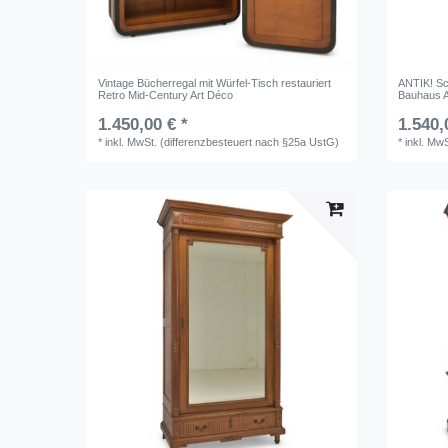
Vintage Bücherregal mit Würfel-Tisch restauriert
ANTIK! Sc
Retro Mid-Century Art Déco
Bauhaus A
1.450,00 € *
1.540,
*
inkl. MwSt. (differenzbesteuert nach §25a UstG)
*
inkl. Mw