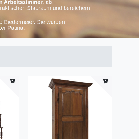
m Arbeitszimmer
, als
praktischen Stauraum und bereichern
d Biedermeier. Sie wurden
ter Patina.