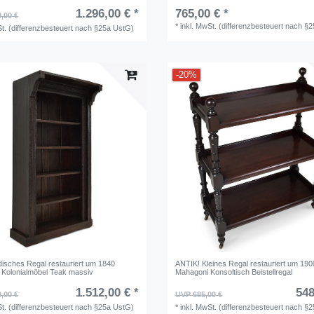
1.296,00 € *
765,00 € *
,00 €
*
inkl. MwSt. (differenzbesteuert nach §
St. (differenzbesteuert nach §25a UstG)
-20%
disches Regal restauriert um 1840
ANTIK! Kleines Regal restauriert um 190
 Kolonialmöbel Teak massiv
Mahagoni Konsoltisch Beistellregal
1.512,00 € *
548
,00 €
UVP 685,00 €
St. (differenzbesteuert nach §25a UstG)
*
inkl. MwSt. (differenzbesteuert nach §