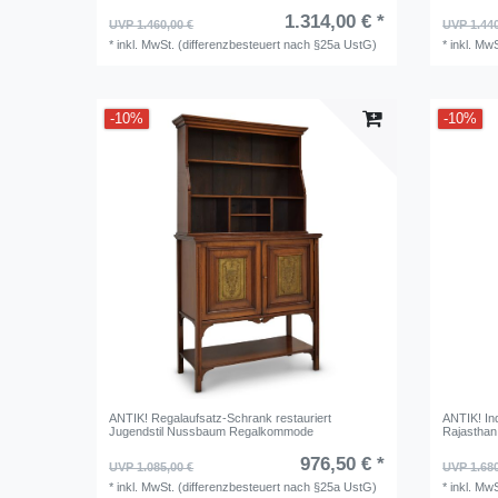
1.314,00 € *
UVP 1.460,00 €
UVP 1.440
*
inkl. MwSt. (differenzbesteuert nach §25a UstG)
*
inkl. Mw
-10%
-10%
ANTIK! Regalaufsatz-Schrank restauriert
ANTIK! In
Jugendstil Nussbaum Regalkommode
Rajasthan
976,50 € *
UVP 1.085,00 €
UVP 1.680
*
inkl. MwSt. (differenzbesteuert nach §25a UstG)
*
inkl. Mw