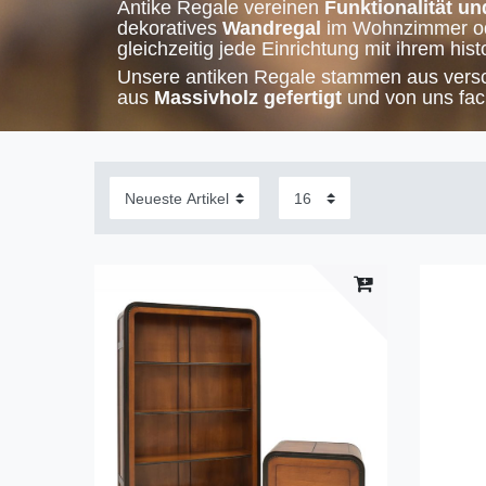
Antike Regale vereinen
Funktionalität un
dekoratives
Wandregal
im Wohnzimmer od
gleichzeitig jede Einrichtung mit ihrem hi
Unsere antiken Regale stammen aus versc
aus
Massivholz gefertigt
und von uns fach