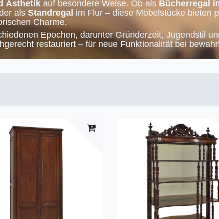
d Ästhetik
auf besondere Weise. Ob als
Bücherregal i
er als
Standregal
im Flur – diese Möbelstücke bieten 
storischen Charme.
hiedenen Epochen, darunter Gründerzeit, Jugendstil un
gerecht restauriert – für neue Funktionalität bei bewahr