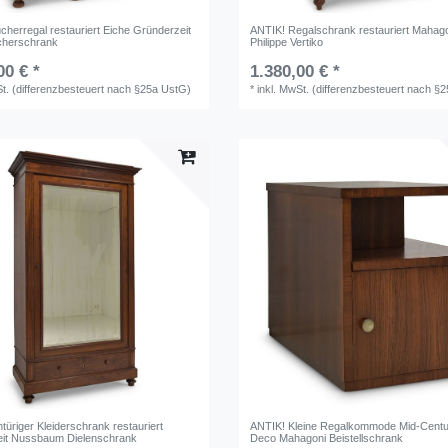
cherregal restauriert Eiche Gründerzeit
ANTIK! Regalschrank restauriert Mahago
ücherschrank
Philippe Vertiko
00 € *
1.380,00 € *
St. (differenzbesteuert nach §25a UstG)
*
inkl. MwSt. (differenzbesteuert nach §
türiger Kleiderschrank restauriert
ANTIK! Kleine Regalkommode Mid-Centu
it Nussbaum Dielenschrank
Deco Mahagoni Beistellschrank