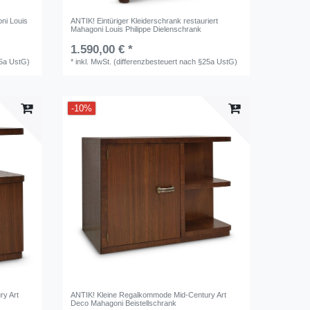
ni Louis
ANTIK! Eintüriger Kleiderschrank restauriert
Mahagoni Louis Philippe Dielenschrank
1.590,00 € *
25a UstG)
*
inkl. MwSt. (differenzbesteuert nach §25a UstG)
-10%
ry Art
ANTIK! Kleine Regalkommode Mid-Century Art
Deco Mahagoni Beistellschrank