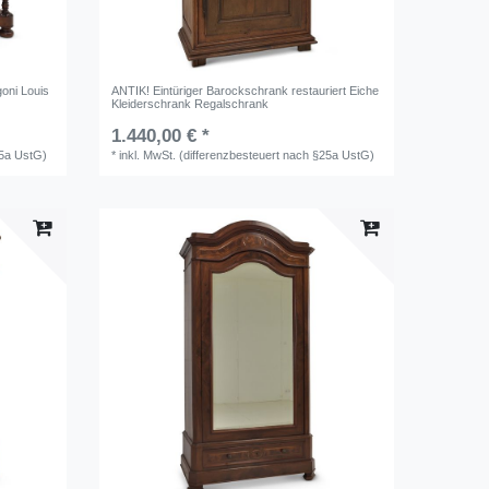
oni Louis
ANTIK! Eintüriger Barockschrank restauriert Eiche
Kleiderschrank Regalschrank
1.440,00 € *
25a UstG)
*
inkl. MwSt. (differenzbesteuert nach §25a UstG)