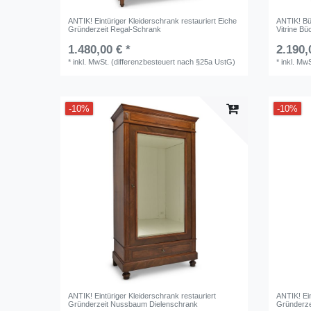
ANTIK! Eintüriger Kleiderschrank restauriert Eiche
ANTIK! Bü
Gründerzeit Regal-Schrank
Vitrine B
1.480,00 € *
2.190,
*
inkl. MwSt. (differenzbesteuert nach §25a UstG)
*
inkl. Mw
-10%
-10%
ANTIK! Eintüriger Kleiderschrank restauriert
ANTIK! Ein
Gründerzeit Nussbaum Dielenschrank
Gründerze