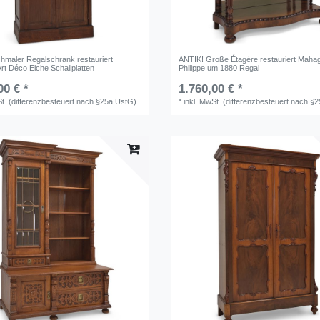
hmaler Regalschrank restauriert
ANTIK! Große Étagère restauriert Mahag
rt Déco Eiche Schallplatten
Philippe um 1880 Regal
00 € *
1.760,00 € *
St. (differenzbesteuert nach §25a UstG)
*
inkl. MwSt. (differenzbesteuert nach §