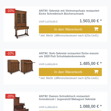
-10%
ANTIK! Sekretär mit Vitrinenaufsatz restauriert
Eiche Schreibtisch Bücherschrank
1.503,00 € *
UVP 1.670,00 €
In den Warenkorb
*
inkl. MwSt. (differenzbesteuert nach §25a UstG)
-10%
ANTIK! Steh-Sekretär restauriert Eiche massiv
um 1820 Pult Schubladenkommode
1.485,00 € *
UVP 1.650,00 €
In den Warenkorb
*
inkl. MwSt. (differenzbesteuert nach §25a UstG)
-20%
ANTIK! Damen-Schreibtisch restauriert
Gründerzeit / Jugendstil Mahagoni Sekretär
1.088,00 € *
UVP 1.360,00 €