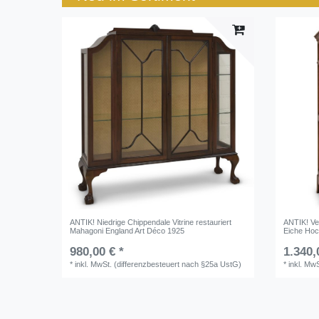
ANTIK! Niedrige Chippendale Vitrine restauriert
ANTIK! Ve
Mahagoni England Art Déco 1925
Eiche Ho
980,00 € *
1.340,
*
inkl. MwSt. (differenzbesteuert nach §25a UstG)
*
inkl. Mw