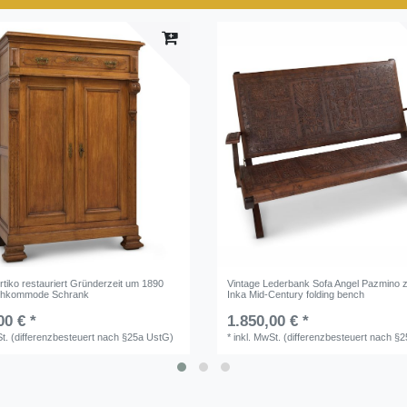
rtiko restauriert Gründerzeit um 1890
Vintage Lederbank Sofa Angel Pazmino 
chkommode Schrank
Inka Mid-Century folding bench
00 € *
1.850,00 € *
St. (differenzbesteuert nach §25a UstG)
*
inkl. MwSt. (differenzbesteuert nach §