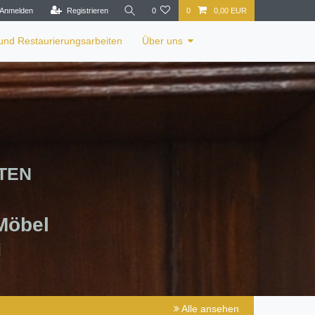
Anmelden
Registrieren
0
0
0,00 EUR
 und Restaurierungsarbeiten
Über uns
TEN
 Möbel
i
Alle ansehen