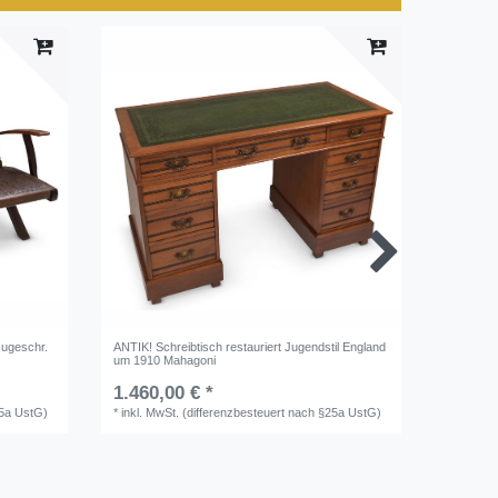
zugeschr.
ANTIK! Schreibtisch restauriert Jugendstil England
ANTIK! Gr
um 1910 Mahagoni
Jugendsti
1.460,00 € *
2.150,
25a UstG)
*
inkl. MwSt. (differenzbesteuert nach §25a UstG)
*
inkl. M