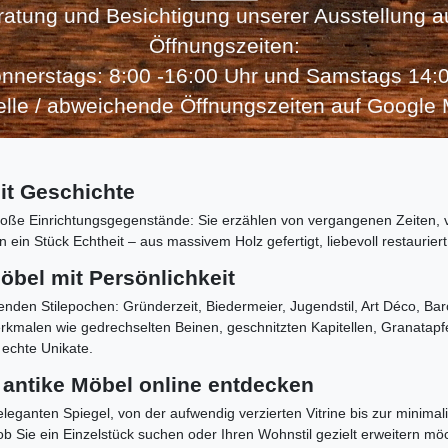
ratung und Besichtigung unserer Ausstellung 
Öffnungszeiten:
nnerstags: 8:00 -16:00 Uhr und Samstags 14:0
elle / abweichende Öffnungszeiten auf Google
it Geschichte
s bloße Einrichtungsgegenstände: Sie erzählen von vergangenen Zeiten,
n ein Stück Echtheit – aus massivem Holz gefertigt, liebevoll restaurie
öbel mit Persönlichkeit
enden Stilepochen: Gründerzeit, Biedermeier, Jugendstil, Art Déco, Ba
erkmalen wie gedrechselten Beinen, geschnitzten Kapitellen, Granatap
 echte Unikate.
antike Möbel online entdecken
eleganten Spiegel, von der aufwendig verzierten Vitrine bis zur minima
 ob Sie ein Einzelstück suchen oder Ihren Wohnstil gezielt erweitern mö