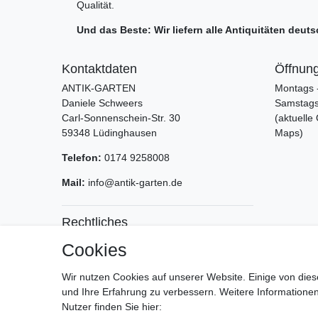
Qualität.
Und das Beste: Wir liefern alle Antiquitäten deu
Kontaktdaten
Öffnung
ANTIK-GARTEN
Montags -
Daniele Schweers
Samstags:
Carl-Sonnenschein-Str. 30
(aktuelle
59348 Lüdinghausen
Maps)
Telefon:
0174 9258008
Mail:
info@antik-garten.de
Rechtliches
Impressum
Cookies
Service
AGB
Datenschutz
Versan
Wir nutzen Cookies auf unserer Website. Einige von dies
Widerrufsrecht
Zahlun
und Ihre Erfahrung zu verbessern. Weitere Information
Widerrufsformular
Nutzer finden Sie hier: