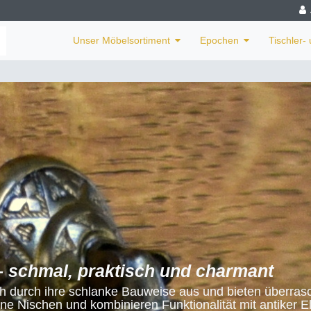
Unser Möbelsortiment
Epochen
Tischler-
 schmal, praktisch und charmant
 durch ihre schlanke Bauweise aus und bieten überras
eine Nischen und kombinieren Funktionalität mit antiker E