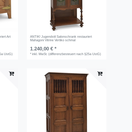
iert Art
ANTIK! Jugendstil Salonschrank restauriert
Mahagoni Vitrine Vertiko schmal
1.240,00 € *
25a UstG)
*
inkl. MwSt. (differenzbesteuert nach §25a UstG)