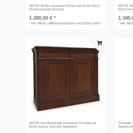
ANTIK! Vertiko restauriert Eiche massiv Art Déco
ANTIK! Ve
Hochkommode Schrank
Eiche Ho
1.280,00 € *
1.340,
*
inkl. MwSt. (differenzbesteuert nach §25a UstG)
*
inkl. Mw
ANTIK! Hochkommode restauriert Gründerzeit
Schmaler 
Eiche massiv Schrank Sideboard
Aktenschr