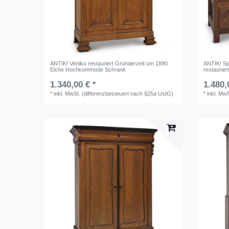
ANTIK! Vertiko restauriert Gründerzeit um 1890
ANTIK! S
Eiche Hochkommode Schrank
restaurie
1.340,00 € *
1.480,
*
inkl. MwSt. (differenzbesteuert nach §25a UstG)
*
inkl. Mw