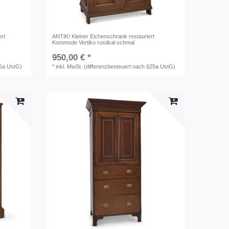
rt
ANTIK! Kleiner Eichenschrank restauriert
Kommode Vertiko rustikal schmal
950,00 € *
25a UstG)
*
inkl. MwSt. (differenzbesteuert nach §25a UstG)