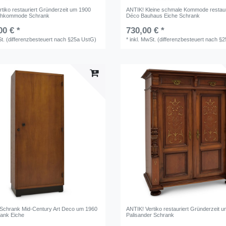
rtiko restauriert Gründerzeit um 1900
ANTIK! Kleine schmale Kommode restauri
chkommode Schrank
Déco Bauhaus Eiche Schrank
00 € *
730,00 € *
St. (differenzbesteuert nach §25a UstG)
*
inkl. MwSt. (differenzbesteuert nach §
Schrank Mid-Century Art Deco um 1960
ANTIK! Vertiko restauriert Gründerzeit 
ank Eiche
Palisander Schrank