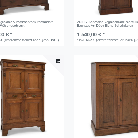
glischer Aufsatzschrank restauriert
ANTIK! Schmaler Regalschrank restaurie
 Wäscheschrank
Bauhaus Art Déco Eiche Schallplatten
00 € *
1.540,00 € *
St. (differenzbesteuert nach §25a UstG)
*
inkl. MwSt. (differenzbesteuert nach §