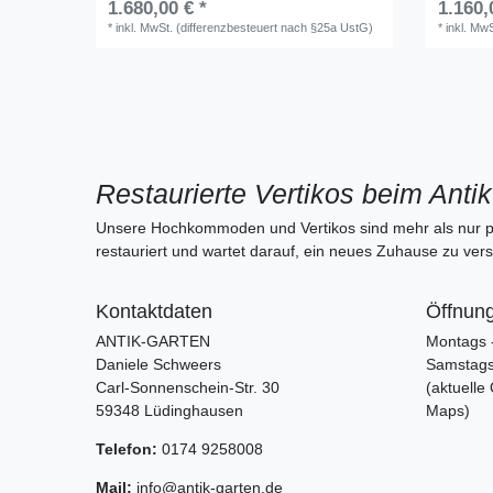
1.680,00 € *
1.160,
*
inkl. MwSt. (differenzbesteuert nach §25a UstG)
*
inkl. Mw
Restaurierte Vertikos beim Anti
Unsere Hochkommoden und Vertikos sind mehr als nur p
restauriert und wartet darauf, ein neues Zuhause zu vers
Kontaktdaten
Öffnung
ANTIK-GARTEN
Montags -
Daniele Schweers
Samstags:
Carl-Sonnenschein-Str. 30
(aktuelle
59348 Lüdinghausen
Maps)
Telefon:
0174 9258008
Mail:
info@antik-garten.de