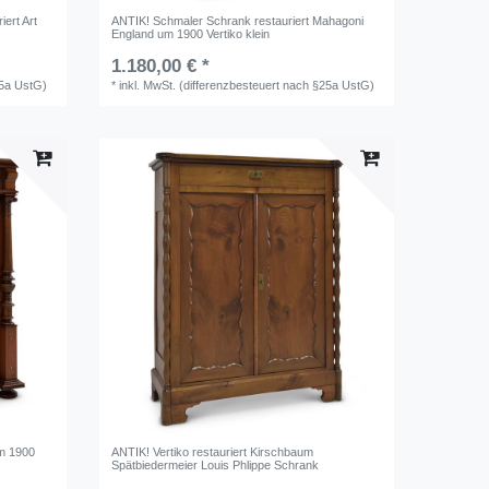
ert Art
ANTIK! Schmaler Schrank restauriert Mahagoni
England um 1900 Vertiko klein
1.180,00 € *
25a UstG)
*
inkl. MwSt. (differenzbesteuert nach §25a UstG)
um 1900
ANTIK! Vertiko restauriert Kirschbaum
Spätbiedermeier Louis Phlippe Schrank