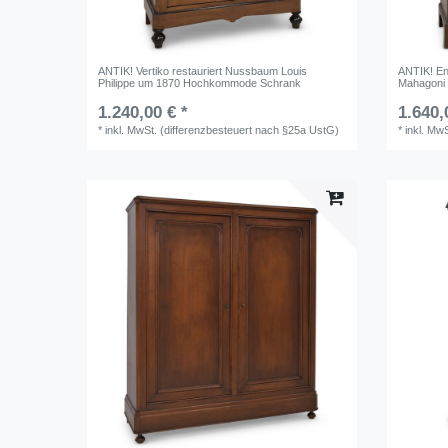
ANTIK! Vertiko restauriert Nussbaum Louis
ANTIK! En
Philippe um 1870 Hochkommode Schrank
Mahagoni
1.240,00 € *
1.640,
*
inkl. MwSt. (differenzbesteuert nach §25a UstG)
*
inkl. Mw