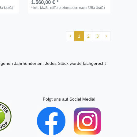
1.560,00 € *
25a UstG)
*
inkl. MwSt. (differenzbesteuert nach §25a UstG)
1
2
3
ngenen Jahrhunderten. Jedes Stück wurde fachgerecht
Folgt uns auf Social Media!