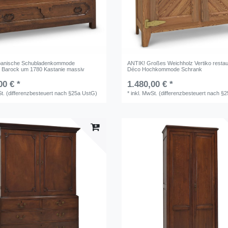
panische Schubladenkommode
ANTIK! Großes Weichholz Vertiko restaur
rt Barock um 1780 Kastanie massiv
Déco Hochkommode Schrank
00 € *
1.480,00 € *
St. (differenzbesteuert nach §25a UstG)
*
inkl. MwSt. (differenzbesteuert nach §