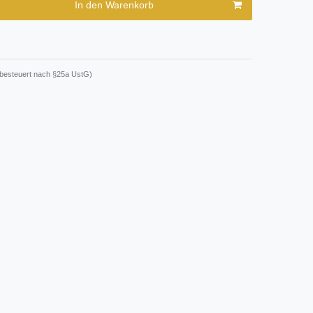
In den Warenkorb
nzbesteuert nach §25a UstG)