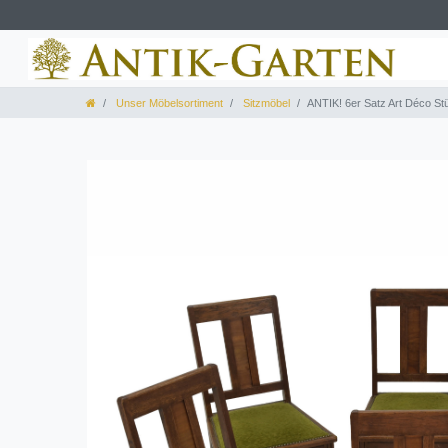
Unser Möbelsortiment
Sitzmöbel
ANTIK! 6er Satz Art Déco St