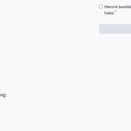
Hiermit bestät
*
habe.
ung