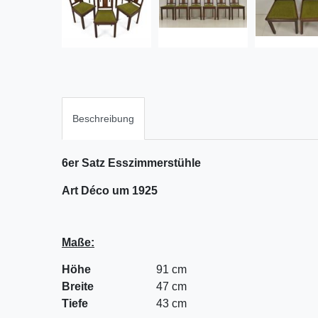
Beschreibung
6er Satz Esszimmerstühle
Art Déco um 1925
Maße:
Höhe
91
cm
Breite
47 cm
Tiefe
43 cm