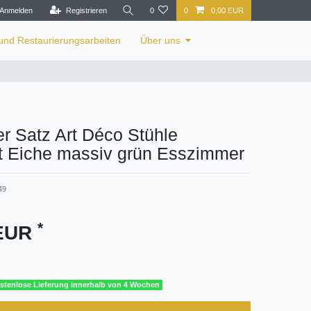
Anmelden
Registrieren
0
0
0,00 EUR
 und Restaurierungsarbeiten
Über uns
r Satz Art Déco Stühle
rt Eiche massiv grün Esszimmer
49
*
 EUR
stenlose Lieferung innerhalb von 4 Wochen